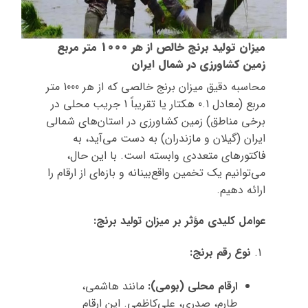
میزان تولید برنج خالص از هر 1000 متر مربع
زمین کشاورزی در شمال ایران
محاسبه دقیق میزان برنج خالصی که از هر 1000 متر
مربع (معادل 0.1 هکتار یا تقریباً 1 جریب محلی در
برخی مناطق) زمین کشاورزی در استان‌های شمالی
ایران (گیلان و مازندران) به دست می‌آید، به
فاکتورهای متعددی وابسته است. با این حال،
می‌توانیم یک تخمین واقع‌بینانه و بازه‌ای از ارقام را
ارائه دهیم.
عوامل کلیدی مؤثر بر میزان تولید برنج:
نوع رقم برنج:
ارقام محلی (بومی):
مانند هاشمی،
طارم، صدری، علی‌کاظمی. این ارقام