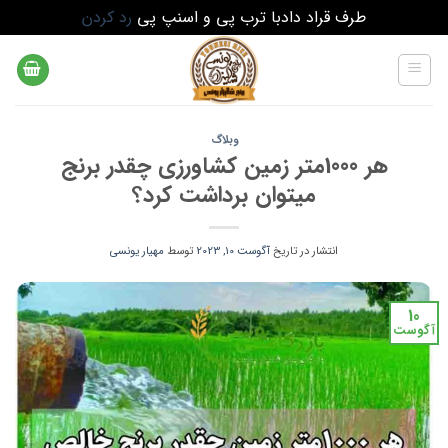
طرف قراد دادبا ترب پی و اسنپ پی
رد کردن
Ski
t
conten
وبلاگ
هر 1000متر زمین کشاورزی چقدر برنج
میتوان برداشت کرد؟
انتشار در تاریخ
آگوست 10, 2023
توسط
مهیار یونسی
10
آگوست