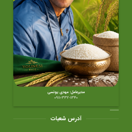
مدیرعامل: مهدی یونسی
0911-332-1340
آدرس شعبات