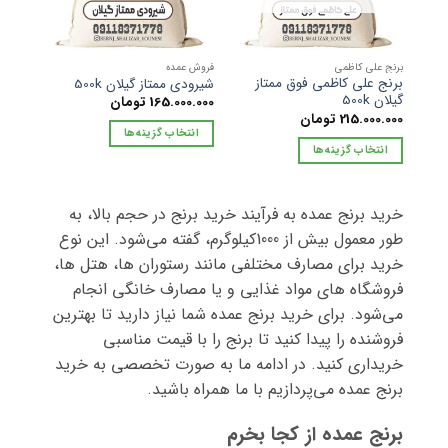
ها
ها
ممکن
ممکن
است
است
برنج علی کاظمی
فروش عمده
در
در
برنج علی کاظمی فوق ممتاز
شیرودی ممتاز گیلان 500k
صفحه
گیلان 500k
165.000.000
تومان
صفحه
محصول
215.000.000
تومان
محصول
انتخاب
انتخاب گزینه‌ها
انتخاب
انتخاب گزینه‌ها
شوند
این
شوند
این
محصول
محصول
دارای
خرید برنج عمده به فرآیند خرید برنج در حجم بالا، به
دارای
انواع
انواع
طور معمول بیش از 1000کیلوگرم، گفته می‌شود. این نوع
مختلفی
مختلفی
می
خرید برای مصارف مختلفی مانند رستوران ها، هتل ها،
می
باشد.
فروشگاه های مواد غذایی و یا مصارف خانگی انجام
باشد.
گزینه
می‌شود. برای خرید برنج عمده شما نیاز دارید تا بهترین
گزینه
ها
فروشنده را پیدا کنید تا برنج را با قیمت مناسبی
ها
ممکن
ممکن
خریداری کنید. در ادامه ما به صورت تخصصی به خرید
است
است
برنج عمده می‌پردازیم با ما همراه باشید.
در
در
صفحه
صفحه
محصول
برنج عمده از کجا بخرم
محصول