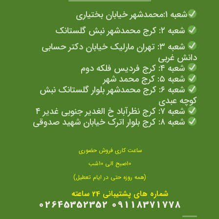
شعبه 1:محمدشهر خیابان بختیاری
شعبه ۲: کرج محمدشهر نبش گلستانک
شعبه ۳: تهران مارلیک خیابان دکتر حسابی
دانش غربی
شعبه ۴: کرج فردیس فلکه دوم
شعبه ۵: کرج محمد شهر
شعبه ۶: کرج محمدشهر بلوار گلستانک نبش
کوچه عبدی
شعبه ۷: کرج نظرآباد خ الغدیر جنوبی غدیر ۴
شعبه ۸: کرج بلوار اترک خیابان شهید صدوقی
ساعت کاری فروش حضوری
10صبح الی 10شب
(همه روزه حتی در ایام تعطیل)
شماره های پشتیبانی 24 ساعته
09118371778 02645352352