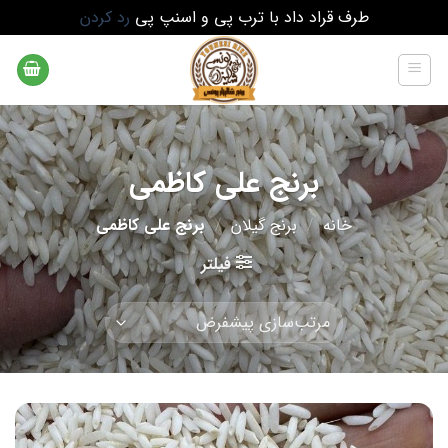
طرف قراد داد با ترب پی و اسنپ پی
رد کردن
Ski
t
conten
برنج علی کاظمی
خانه
/
برنج گیلان
/
برنج علی کاظمی
فیلتر