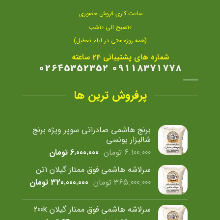
ساعت کاری فروش حضوری
10صبح الی 10شب
(همه روزه حتی در ایام تعطیل)
شماره های پشتیبانی 24 ساعته
09118371778 02645352352
پرفروش ترین ها
برنج هاشمی صادراتی سوپر ویژه برنج
شالیزار یونسی
قیمت
قیمت
6.100.000
تومان
6.000.000
تومان
اصلی
فعلی
سرلاشه هاشمی فوق ممتاز گیلان 1تن
6.100.000 تومان
6.000.000 تومان
قیمت
قیمت
365.000.000
تومان
320.000.000
تومان
بود.
است.
اصلی
فعلی
365.000.000 تومان
سرلاشه هاشمی فوق ممتاز گیلان 200k
بود.
است.