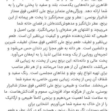
ظاهری نیز دانه‌هایی یکدست، بلند و سفید با پختی عالی را به
شما ارائه دهد. ویژگی‌های متمایز برنج علی کاظمی فوق ممتاز
شالیزار یونسی : عطر و بوی سحرانگیز: با پخت هر پیمانه از این
برنج، عطر دل‌انگیز و مدهوش‌کننده‌اش در فضای خانه شما
می‌پیچد و اشتهای هر سفره‌ای را برمی‌انگیزد. بویی اصیل و
طبیعی که نشان‌دهنده خلوص و کیفیت بی‌نظیر آن است. طعم
بی‌نظیر و لطیف: طعم برنج علی کاظمی فوق ممتاز، لطیف، شیرین
و دلنشین است. هر دانه به طور مجزا زیر دندان حس می‌شود و
تجربه‌ای رویایی از یک وعده غذایی لذیذ را به ارمغان می‌آورد.
پخت عالی و دانه‌دانه: این برنج پس از پخت، به زیبایی قد
می‌کشد، دانه‌های آن از هم جدا می‌مانند و از هر نظر مناسب
برای تهیه انواع پلو، چلو و غذاهای مجلسی است. رنگ سفید و
شفاف آن پس از پخت، زیبایی بصری خاصی به سفره شما
می‌بخشد. سلامت و طبیعی: برنج علی کاظمی فوق ممتاز شالیزار
یوسنی، عاری از هرگونه مواد افزودنی، سموم و آفت‌کش‌هاست. ما
به سلامت شما اهمیت می‌دهیم و برنجی کاملاً طبیعی و ارگانیک
را از دل خاک به سفره شما می‌آوریم. انتخابی برای
خاص‌پسندان: اگر به دنبال برنجی هستید که در کنار عطر و طعم