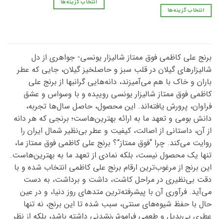
انتخاب گزینه‌ها
شوند
شوند
انتخاب گزینه‌ها
این
این
محصول
محصول
دارای
دارای
انواع
انواع
مختلفی
برنج علی کاظمی فوق ممتاز شالیزار یونسی- جواهری از دل
مختلفی
می
شالیزارهای گیلان در قلب سبز و حاصلخیز گیلان، جایی که عطر
می
باشد.
باران و خاک با هم می‌آمیزند، دانه‌هایی گرانبها از برنج علی
باشد.
گزینه
کاظمی فوق ممتاز شالیزار یونسی روییده و با وسواس و عشق
گزینه
ها
ها
فراوان، پرورش یافته‌اند. این محصول، حاصل سال‌ها تجربه،
ممکن
ممکن
است
دانش بومی و تعهد ما به ارائه بهترین‌هاست؛ برنجی که هر دانه
است
در
از آن، داستانی از اصالت، کیفیت و عطر بی‌نظیر شمال ایران را
در
صفحه
روایت می‌کند. چرا “فوق ممتاز”؟ برنج علی کاظمی فوق ممتاز ما،
صفحه
محصول
تنها یک محصول نیست، بلکه نمادی از تعهد ما به بهترین‌هاست.
محصول
انتخاب
انتخاب
این برنج از مرغوب‌ترین ارقام برنج علی کاظمی انتخاب شده و با
شوند
شوند
دقت بی‌نظیری در مراحل کاشت، داشت و برداشت، به دست
می‌آید. فرآوری آن با پیشرفته‌ترین متدهای روز دنیا، و در عین
حال با حفظ شیوه‌های سنتی، سبب شده تا این برنج، نه تنها
عطری بی‌بدیل و طعمی فراموش‌نشدنی داشته باشد، بلکه از نظر