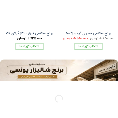
در
در
صفحه
صفحه
محصول
محصول
انتخاب
انتخاب
شوند
شوند
برنج هاشمی صدری گیلان 10kg
برنج هاشمی فوق ممتاز گیلان 5k
قیمت
قیمت
5.650.000
تومان
5.250.000
تومان
2.925.000
تومان
اصلی
فعلی
5.650.000 تومان
5.250.000 تومان
انتخاب گزینه‌ها
انتخاب گزینه‌ها
بود.
است.
این
این
محصول
محصول
دارای
دارای
انواع
انواع
مختلفی
مختلفی
می
می
باشد.
باشد.
گزینه
گزینه
ها
ها
ممکن
ممکن
است
است
در
در