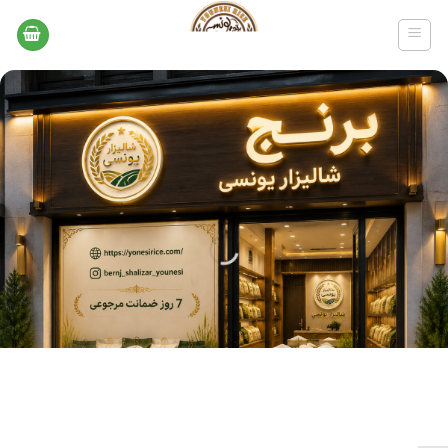
Ski
t
conten