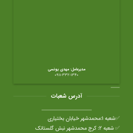
مدیرعامل: مهدی یونسی
0911-332-1340
آدرس شعبات
✅شعبه 1:محمدشهر خیابان بختیاری
✅ شعبه ۲: کرج محمدشهر نبش گلستانک