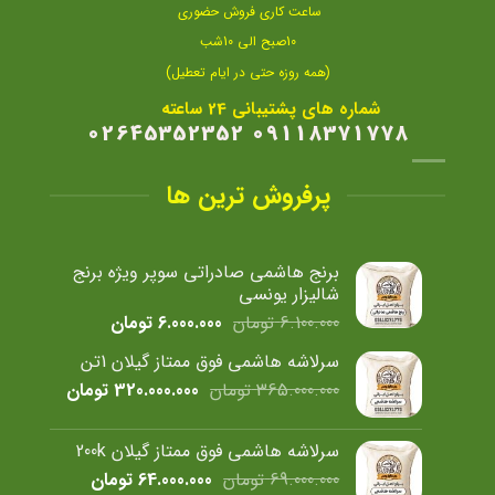
ساعت کاری فروش حضوری
10صبح الی 10شب
(همه روزه حتی در ایام تعطیل)
شماره های پشتیبانی 24 ساعته
09118371778 02645352352
پرفروش ترین ها
برنج هاشمی صادراتی سوپر ویژه برنج
شالیزار یونسی
قیمت
قیمت
6.100.000
تومان
6.000.000
تومان
اصلی
فعلی
سرلاشه هاشمی فوق ممتاز گیلان 1تن
6.100.000 تومان
6.000.000 تومان
قیمت
قیمت
365.000.000
تومان
320.000.000
تومان
بود.
است.
اصلی
فعلی
365.000.000 تومان
سرلاشه هاشمی فوق ممتاز گیلان 200k
بود.
است.
قیمت
قیمت
69.000.000
تومان
64.000.000
تومان