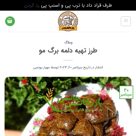
طرف قراد داد با ترب پی و اسنپ پی
رد کردن
Ski
t
conten
وبلاگ
طرز تهیه دلمه برگ مو
انتشار در تاریخ
سپتامبر 20, 2023
توسط
مهیار یونسی
20
سپتامبر