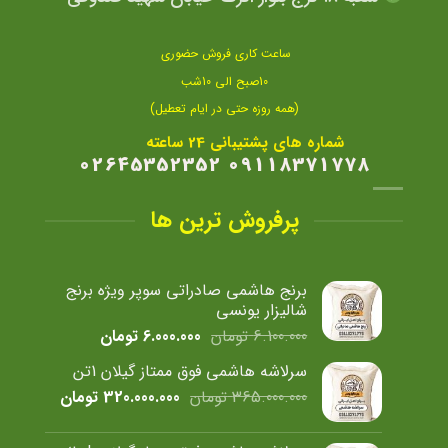
ساعت کاری فروش حضوری
10صبح الی 10شب
(همه روزه حتی در ایام تعطیل)
شماره های پشتیبانی 24 ساعته
09118371778 02645352352
پرفروش ترین ها
برنج هاشمی صادراتی سوپر ویژه برنج
شالیزار یونسی
قیمت
قیمت
6.100.000
تومان
6.000.000
تومان
اصلی
فعلی
سرلاشه هاشمی فوق ممتاز گیلان 1تن
6.100.000 تومان
6.000.000 تومان
قیمت
قیمت
365.000.000
تومان
320.000.000
تومان
بود.
است.
اصلی
فعلی
365.000.000 تومان