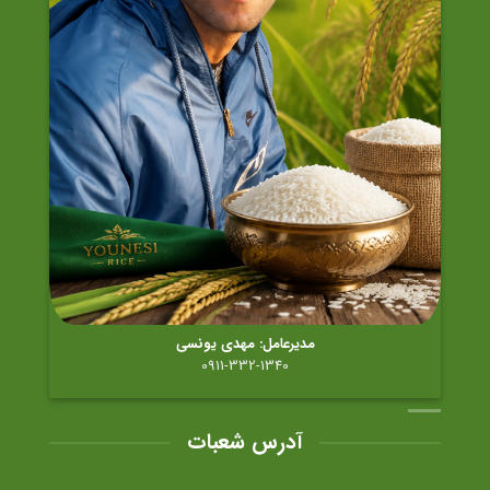
مدیرعامل: مهدی یونسی
0911-332-1340
آدرس شعبات