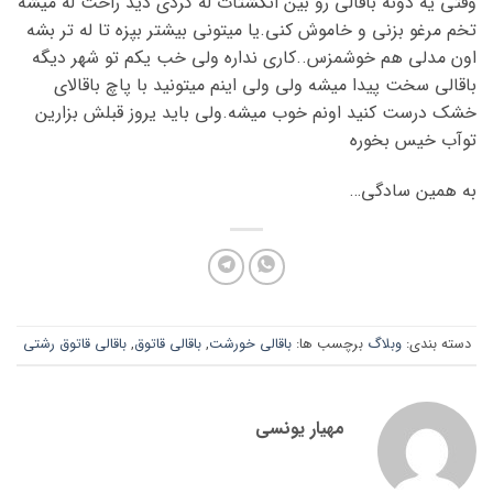
وقتی یه دونه باقالی رو بین انگشتات له کردی دید راحت له میشه
تخم مرغو بزنی و خاموش کنی.یا میتونی بیشتر بپزه تا له تر بشه
اون مدلی هم خوشمزس..کاری نداره ولی خب یکم تو شهر دیگه
باقالی سخت پیدا میشه ولی ولی اینم میتونید با پاچ باقالای
خشک درست کنید اونم خوب میشه.ولی باید یروز قبلش بزارین
توآب خیس بخوره
به همین سادگی…
دسته بندی:
وبلاگ
برچسب ها:
باقالی خورشت
,
باقالی قاتوق
,
باقالی قاتوق رشتی
مهیار یونسی