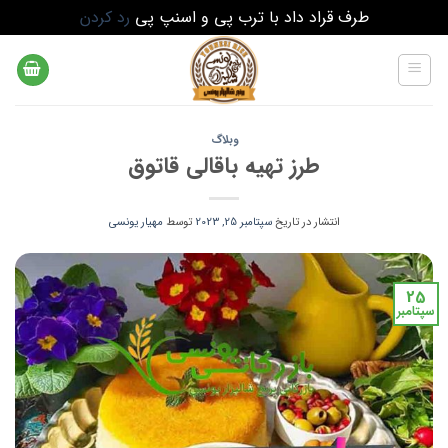
طرف قراد داد با ترب پی و اسنپ پی
رد کردن
Ski
t
conten
وبلاگ
طرز تهیه باقالی قاتوق
انتشار در تاریخ
سپتامبر 25, 2023
توسط
مهیار یونسی
25
سپتامبر