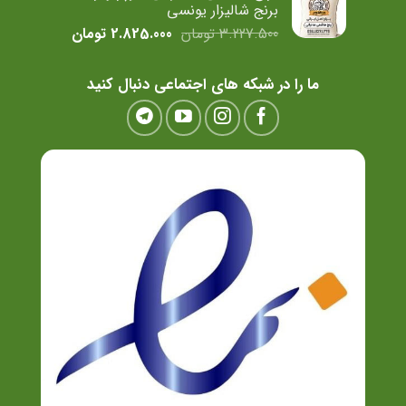
برنج شالیزار یونسی
قیمت
قیمت
3.227.500
تومان
2.825.000
تومان
اصلی
فعلی
3.227.500 تومان
825.000
ما را در شبکه های اجتماعی دنبال کنید
بود.
است.