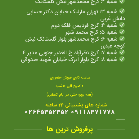
شعبه ۲: کرج محمدشهر نبش گلستانک
شعبه ۳: تهران مارلیک خیابان دکتر حسابی
دانش غربی
شعبه ۴: کرج فردیس فلکه دوم
شعبه ۵: کرج محمد شهر
شعبه ۶: کرج محمدشهر بلوار گلستانک نبش
کوچه عبدی
شعبه ۷: کرج نظرآباد خ الغدیر جنوبی غدیر ۴
شعبه ۸: کرج بلوار اترک خیابان شهید صدوقی
ساعت کاری فروش حضوری
10صبح الی 10شب
(همه روزه حتی در ایام تعطیل)
شماره های پشتیبانی 24 ساعته
09118371778 02645352352
پرفروش ترین ها