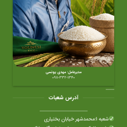
مدیرعامل: مهدی یونسی
0911-332-1340
آدرس شعبات
شعبه 1:محمدشهر خیابان بختیاری