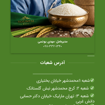
مدیرعامل: مهدی یونسی
0911-332-1340
آدرس شعبات
شعبه 1:محمدشهر خیابان بختیاری
شعبه ۲: کرج محمدشهر نبش گلستانک
شعبه ۳: تهران مارلیک خیابان دکتر حسابی
دانش غربی