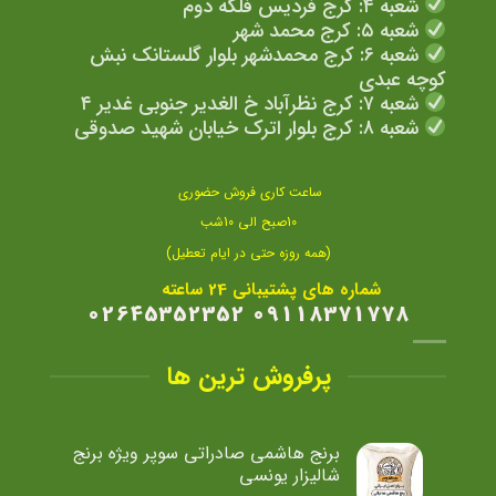
شعبه ۴: کرج فردیس فلکه دوم
شعبه ۵: کرج محمد شهر
شعبه ۶: کرج محمدشهر بلوار گلستانک نبش
کوچه عبدی
شعبه ۷: کرج نظرآباد خ الغدیر جنوبی غدیر ۴
شعبه ۸: کرج بلوار اترک خیابان شهید صدوقی
ساعت کاری فروش حضوری
10صبح الی 10شب
(همه روزه حتی در ایام تعطیل)
شماره های پشتیبانی 24 ساعته
09118371778 02645352352
پرفروش ترین ها
برنج هاشمی صادراتی سوپر ویژه برنج
شالیزار یونسی