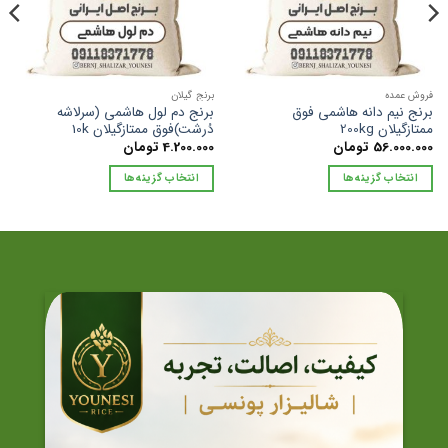
فروش عمده
برنج گیلان
برنج نیم دانه هاشمی فوق
برنج دم لول هاشمی (سرلاشه
ممتازگیلان 200kg
دُرشت)فوق ممتازگیلان 10k
56.000.000
تومان
4.200.000
تومان
انتخاب گزینه‌ها
انتخاب گزینه‌ها
این
این
محصول
محصول
دارای
دارای
انواع
انواع
مختلفی
مختلفی
می
می
باشد.
باشد.
گزینه
گزینه
ها
ها
ممکن
ممکن
است
است
در
در