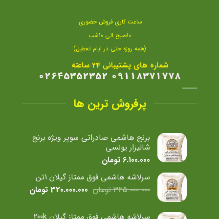
ساعت کاری فروش حضوری
10صبح الی 10شب
(همه روزه حتی در ایام تعطیل)
شماره های پشتیبانی 24 ساعته
09118371778 02645352352
پرفروش ترین ها
برنج هاشمی صادراتی سوپر ویژه برنج
شالیزار یونسی
6.100.000
تومان
سرلاشه هاشمی فوق ممتاز گیلان 1تن
قیمت
قیمت
365.000.000
تومان
320.000.000
تومان
اصلی
فعلی
365.000.000 تومان
سرلاشه هاشمی فوق ممتاز گیلان 200k