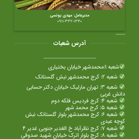
مدیرعامل: مهدی یونسی
0911-332-1340
آدرس شعبات
شعبه 1:محمدشهر خیابان بختیاری
شعبه ۲: کرج محمدشهر نبش گلستانک
شعبه ۳: تهران مارلیک خیابان دکتر حسابی
دانش غربی
شعبه ۴: کرج فردیس فلکه دوم
شعبه ۵: کرج محمد شهر
شعبه ۶: کرج محمدشهر بلوار گلستانک نبش
کوچه عبدی
شعبه ۷: کرج نظرآباد خ الغدیر جنوبی غدیر ۴
شعبه ۸: کرج بلوار اترک خیابان شهید صدوقی