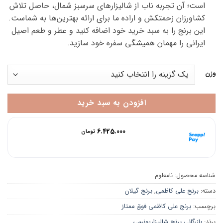
است؛ آن تجربه ناب از شالیزارهای سرسبز شمال، حاصل تلاش
کشاورزان زحمتکش و اراده ما برای ارائه بهترین‌ها به شماست.
این برنج را به سبد خرید خود اضافه کنید و عطر و طعم اصیل
ایرانی را مهمان همیشگی سفره خود سازید.
وزن
افزودن به سبد خرید
هر قسط با اسنپ‌پی:
6.425.000
تومان
۴ قسط ماهانه. بدون سود، چک و ضامن.
شناسه محصول:
نامعلوم
دسته:
برنج علی کاظمی
,
برنج گیلان
برچسب:
برنج علی کاظمی فوق ممتاز
برند:
بازرگانی برنج شالیزاریونسی