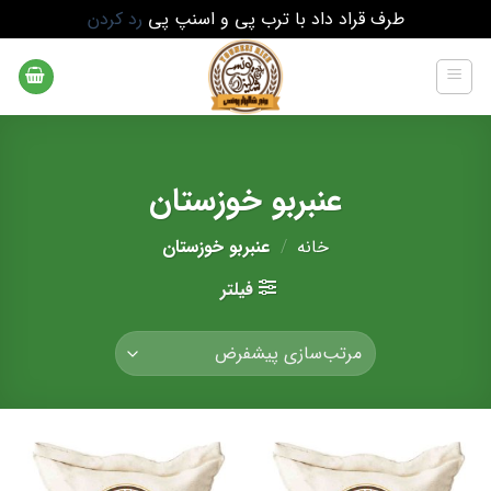
طرف قراد داد با ترب پی و اسنپ پی
رد کردن
Ski
t
conten
عنبربو خوزستان
خانه
/
عنبربو خوزستان
فیلتر