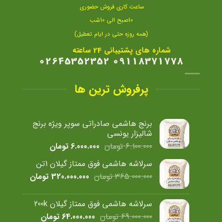
ساعت کاری فروش حضوری
10صبح الی 10شب
(همه روزه حتی در ایام تعطیل)
شماره های پشتیبانی 24 ساعته
09118371778 02645352352
پرفروش ترین ها
برنج هاشمی صادراتی سوپر ویژه برنج
شالیزار یونسی
قیمت
قیمت
6.100.000
تومان
6.000.000
تومان
اصلی
فعلی
سرلاشه هاشمی فوق ممتاز گیلان 1تن
6.100.000 تومان
6.000.000 تومان
قیمت
قیمت
365.000.000
تومان
320.000.000
تومان
بود.
است.
اصلی
فعلی
365.000.000 تومان
سرلاشه هاشمی فوق ممتاز گیلان 200k
بود.
است.
قیمت
قیمت
69.000.000
تومان
64.000.000
تومان