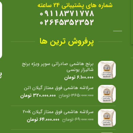
ممکن
شماره های پشتیبانی 24 ساعته
است
09118371778
در
02645352352
صفحه
محصول
انتخاب
پرفروش ترین ها
شوند
برنج هاشمی صادراتی سوپر ویژه برنج
شالیزار یونسی
پ
6.100.000
تومان
سرلاشه هاشمی فوق ممتاز گیلان 1تن
قیمت
قیمت
365.000.000
تومان
320.000.000
تومان
اصلی
فعلی
365.000.000 تومان
0
سرلاشه هاشمی فوق ممتاز گیلان 200k
بود.
است.
قیمت
قیمت
69.000.000
تومان
64.000.000
تومان
اصلی
فعلی
69.000.000 تومان
64.000.000 