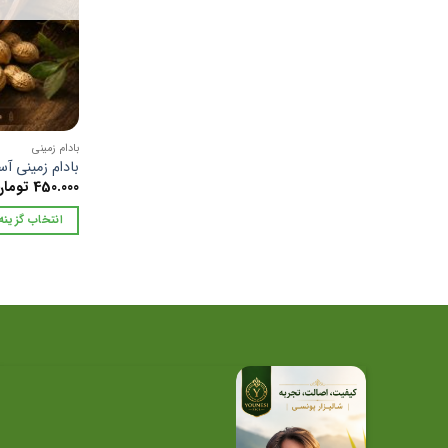
بادام زمینی
بادام زمینی آستانه
450.000
توما
انتخاب گزینه‌
این
محصول
دارای
انواع
مختلفی
می
باشد.
گزینه
ها