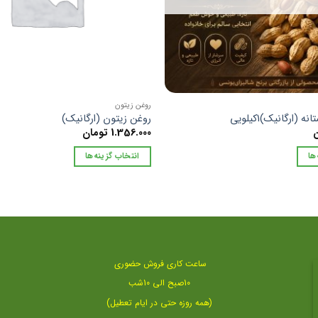
روغن زیتون
 (ارگانیک)1کیلویی
روغن زیتون (ارگانیک)
ن
1.356.000
تومان
ها
انتخاب گزینه‌ها
این
محصول
دارای
انواع
مختلفی
می
ساعت کاری فروش حضوری
باشد.
10صبح الی 10شب
گزینه
(همه روزه حتی در ایام تعطیل)
ها