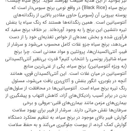
نیز بتوانید از این هدیه طبیعت بهره‌مند شوید. برنج سیاه چیست؟
محصول
محصول
انتخاب
انتخاب
برنج سیاه (Black Rice) در واقع نوعی برنج سبوس‌دار است که
شوند
شوند
پوسته بیرونی آن (سبوس) حاوی مقادیر بالایی از رنگدانه‌های
آنتوسیانین است. همین رنگدانه‌ها هستند که رنگ سیاه یا بنفش
تیره دلنشین این برنج را به وجود آورده‌اند. بر خلاف برنج سفید که
فرآوری شده و بخش عمده‌ای از خواص تغذیه‌ای خود را از دست
می‌دهد، برنج سیاه جزو غلات کامل محسوب می‌شود و سرشار از
فیبر، آنتی‌اکسیدان‌ها، پروتئین و مواد معدنی است. چرا برنج
سیاه شالیزار یونسی را انتخاب کنیم؟ قدرت بی‌نظیر آنتی‌اکسیدانی
(به ویژه آنتوسیانین): برنج سیاه، یکی از غنی‌ترین منابع
آنتوسیانین در میان غلات است. این آنتی‌اکسیدان قوی، همانند
آنچه در بلوبری، انگور بنفش و آکای‌بری یافت می‌شود، مسئول
رنگ تیره برنج سیاه است. آنتوسیانین‌ها در محافظت از سلول‌های
بدن در برابر آسیب رادیکال‌های آزاد، کاهش التهاب و پیشگیری از
بیماری‌های مزمن مانند بیماری‌های قلبی-عروقی و برخی
سرطان‌ها نقش حیاتی دارند. سرشار از فیبر برای بهبود سلامت
گوارش: فیبر بالای موجود در برنج سیاه، به تنظیم عملکرد دستگاه
گوارش کمک کرده، از یبوست جلوگیری می‌کند و به حفظ سلامت