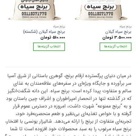
برنج سیاه
برنج سیاه
برنج سیاه گیلان
برنج سیاه گیلان (شکسته)
3.500.000
تومان
510.000
تومان
انتخاب گزینه‌ها
انتخاب گزینه‌ها
این
این
محصول
محصول
دارای
دارای
انواع
انواع
در میان دنیای پرگسترده ارقام برنج، گوهری باستانی از شرق آسیا
مختلفی
مختلفی
سر برآورده و جایگاه ویژه‌ای در سفره‌های علاقه‌مندان به غذای
می
می
سالم و متفاوت پیدا کرده است: برنج سیاه. این دانه شگفت‌انگیز
باشد.
باشد.
که در گذشته تنها در انحصار امپراطوران و اشراف چین باستان بود
گزینه
گزینه
ها
ها
و به “برنج ممنوعه” شهرت داشت، امروزه در دسترس عموم قرار
ممکن
ممکن
گرفته و با خواص تغذیه‌ای بی‌نظیر و طعم منحصربه‌فرد خود،
است
است
تجربه‌ای متفاوت از برنج را ارائه می‌دهد. شالیزار یونسی با افتخار،
در
در
برنج سیاه مرغوب را به سبد محصولات خود افزوده است تا شما
صفحه
صفحه