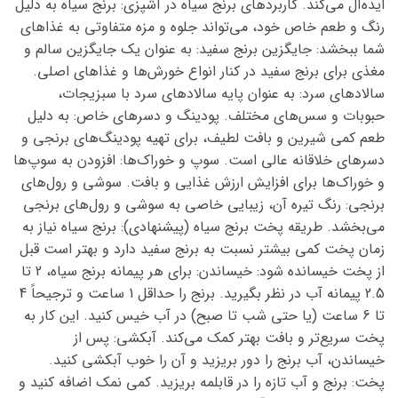
ایده‌آل می‌کند. کاربردهای برنج سیاه در آشپزی: برنج سیاه به دلیل
رنگ و طعم خاص خود، می‌تواند جلوه و مزه متفاوتی به غذاهای
شما ببخشد: جایگزین برنج سفید: به عنوان یک جایگزین سالم و
مغذی برای برنج سفید در کنار انواع خورش‌ها و غذاهای اصلی.
سالادهای سرد: به عنوان پایه سالادهای سرد با سبزیجات،
حبوبات و سس‌های مختلف. پودینگ و دسرهای خاص: به دلیل
طعم کمی شیرین و بافت لطیف، برای تهیه پودینگ‌های برنجی و
دسرهای خلاقانه عالی است. سوپ و خوراک‌ها: افزودن به سوپ‌ها
و خوراک‌ها برای افزایش ارزش غذایی و بافت. سوشی و رول‌های
برنجی: رنگ تیره آن، زیبایی خاصی به سوشی و رول‌های برنجی
می‌بخشد. طریقه پخت برنج سیاه (پیشنهادی): برنج سیاه نیاز به
زمان پخت کمی بیشتر نسبت به برنج سفید دارد و بهتر است قبل
از پخت خیسانده شود: خیساندن: برای هر پیمانه برنج سیاه، 2 تا
2.5 پیمانه آب در نظر بگیرید. برنج را حداقل 1 ساعت و ترجیحاً 4
تا 6 ساعت (یا حتی شب تا صبح) در آب خیس کنید. این کار به
پخت سریع‌تر و بافت بهتر کمک می‌کند. آبکشی: پس از
خیساندن، آب برنج را دور بریزید و آن را خوب آبکشی کنید.
پخت: برنج و آب تازه را در قابلمه بریزید. کمی نمک اضافه کنید و