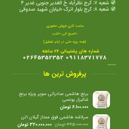
شعبه ۷: کرج نظرآباد خ الغدیر جنوبی غدیر ۴
شعبه ۸: کرج بلوار اترک خیابان شهید صدوقی
ساعت کاری فروش حضوری
10صبح الی 10شب
(همه روزه حتی در ایام تعطیل)
شماره های پشتیبانی 24 ساعته
09118371778 02645352352
پرفروش ترین ها
برنج هاشمی صادراتی سوپر ویژه برنج
شالیزار یونسی
6.100.000
تومان
سرلاشه هاشمی فوق ممتاز گیلان 1تن
قیمت
قیمت
365.000.000
تومان
320.000.000
تومان