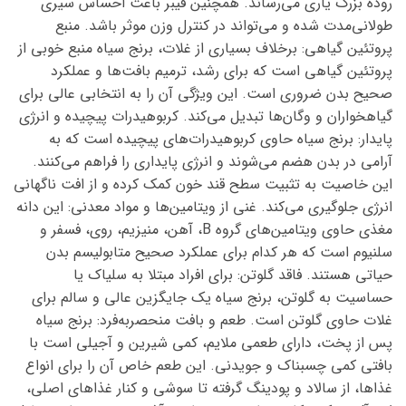
روده بزرگ یاری می‌رساند. همچنین فیبر باعث احساس سیری
طولانی‌مدت شده و می‌تواند در کنترل وزن موثر باشد. منبع
پروتئین گیاهی: برخلاف بسیاری از غلات، برنج سیاه منبع خوبی از
پروتئین گیاهی است که برای رشد، ترمیم بافت‌ها و عملکرد
صحیح بدن ضروری است. این ویژگی آن را به انتخابی عالی برای
گیاهخواران و وگان‌ها تبدیل می‌کند. کربوهیدرات پیچیده و انرژی
پایدار: برنج سیاه حاوی کربوهیدرات‌های پیچیده است که به
آرامی در بدن هضم می‌شوند و انرژی پایداری را فراهم می‌کنند.
این خاصیت به تثبیت سطح قند خون کمک کرده و از افت ناگهانی
انرژی جلوگیری می‌کند. غنی از ویتامین‌ها و مواد معدنی: این دانه
مغذی حاوی ویتامین‌های گروه B، آهن، منیزیم، روی، فسفر و
سلنیوم است که هر کدام برای عملکرد صحیح متابولیسم بدن
حیاتی هستند. فاقد گلوتن: برای افراد مبتلا به سلیاک یا
حساسیت به گلوتن، برنج سیاه یک جایگزین عالی و سالم برای
غلات حاوی گلوتن است. طعم و بافت منحصربه‌فرد: برنج سیاه
پس از پخت، دارای طعمی ملایم، کمی شیرین و آجیلی است با
بافتی کمی چسبناک و جویدنی. این طعم خاص آن را برای انواع
غذاها، از سالاد و پودینگ گرفته تا سوشی و کنار غذاهای اصلی،