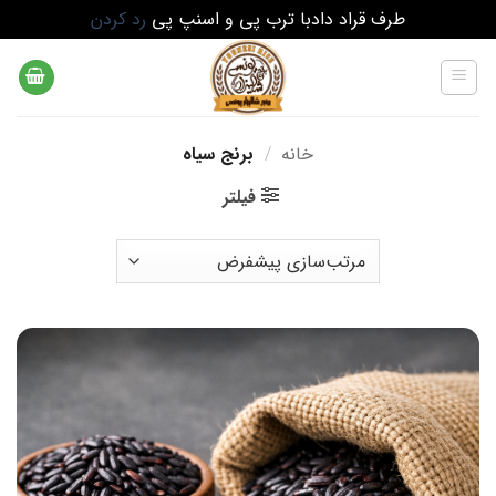
طرف قراد دادبا ترب پی و اسنپ پی
رد کردن
Ski
t
conten
خانه
/
برنج سیاه
فیلتر