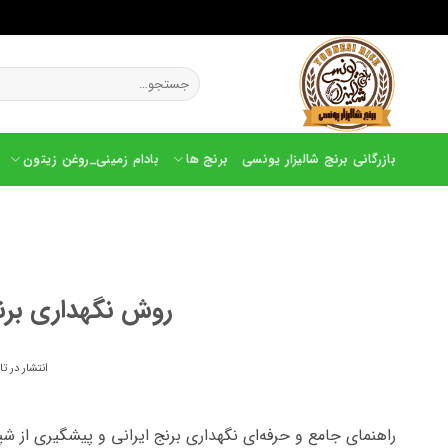
Ski
t
جستجو
conten
برای:
بازرگانی برنج شالیزار یونسی
برنج ها
بادام زمینی_روغن زیتون
روش نگهداری برن
انتشار در ت
راهنمای جامع و حرفه‌ای نگهداری برنج ایرانی و پیشگیری از ش