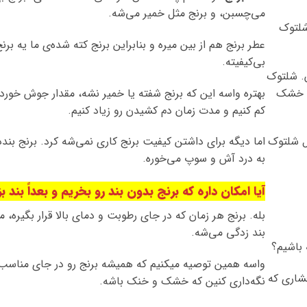
می‌چسبن، و برنج مثل خمیر می‌شه.
شلتوک
عطر برنج هم از بین میره و بنابراین برنج کته شده‌ی ما یه بر
بی‌کیفیته.
. شلتوک
له خشک
بهتره واسه این که برنج شفته یا خمیر نشه، مقدار جوش خوردن
کم کنیم و مدت زمان دم کشیدن رو زیاد کنیم.
خل شلتوک
اما دیگه برای داشتن کیفیت برنج کاری نمی‌شه کرد. برنج بندد
به درد آش و سوپ می‌خوره.
آیا امکان داره که برنج بدون بند رو بخریم و بعداً بند ب
بله. برنج هر زمان که در جای رطوبت و دمای بالا قرار بگیره، مط
بند زدگی می‌شه.
باشیم؟
واسه همین توصیه میکنیم که همیشه برنج رو در جای مناس
فشاری که
نگه‌داری کنین که خشک و خنک باشه.