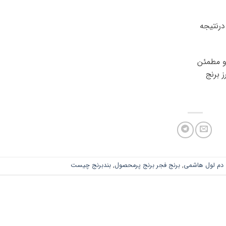
رنتیجه
 و مطمئن
 برنج
 دم لول هاشمی
,
برنج فجر برنج پرمحصول
,
بندبرنج چیست