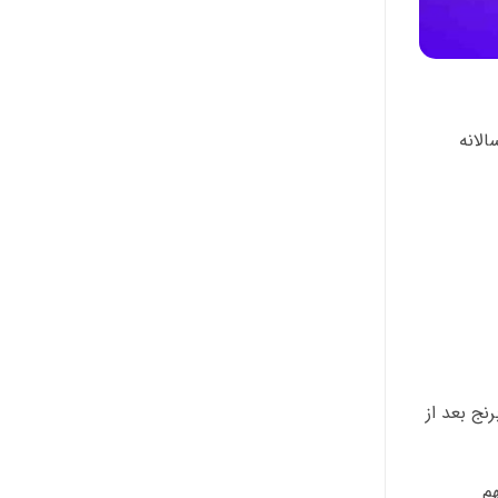
لانه
نج بعد از
م