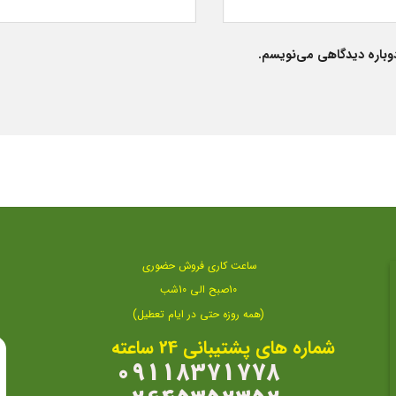
دوباره دیدگاهی می‌نویسم.
ساعت کاری فروش حضوری
10صبح الی 10شب
(همه روزه حتی در ایام تعطیل)
شماره های پشتیبانی 24 ساعته
09118371778