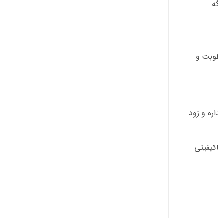
ه
طوبت و
ره و زود
کیفیتی