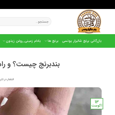
Ski
t
جستجو
conten
برای:
بازرگانی برنج شالیزار یونسی
برنج ها
بادام زمینی_روغن زیتون
بندبرنج چیست؟ و را
انتشار در تا
13
آگوست