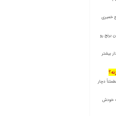
نج خمیری
 برنج رو
ار بیشتر
زنه؟
مئناً دچار
ب خودش