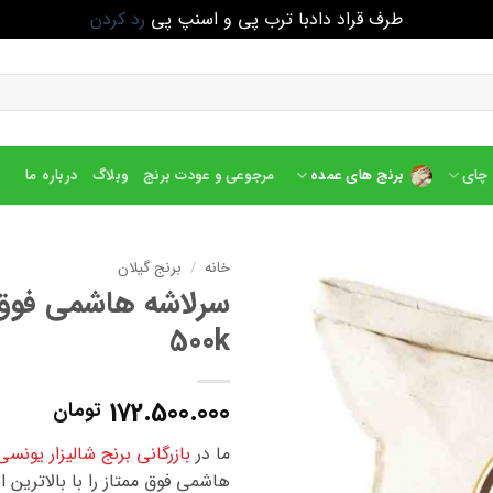
طرف قراد دادبا ترب پی و اسنپ پی
رد کردن
چای
برنج های عمده
مرجوعی و عودت برنج
وبلاگ
درباره ما
خانه
/
برنج گیلان
سرلاشه هاشمی فوق 
500k
172.500.000
تومان
ما در
بازرگانی برنج شالیزار یونسی
هاشمی فوق ممتاز را با بالاترین 