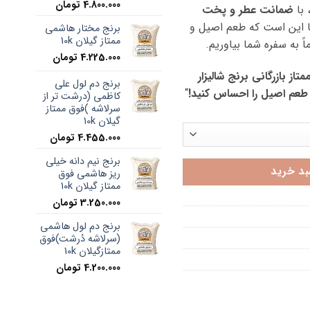
4.800.000
تومان
 با
ضمانت عطر و پخت
ا این است که طعم اصیل و
برنج مختار هاشمی
ممتاز گیلان 10k
ً به سفره شما بیاوریم.
4.225.000
تومان
از بازرگانی برنج شالیزار
برنج دم لول علی
طعم اصیل را احساس کنید!
“
کاظمی (درشت تر از
سرلاشه )فوق ممتاز
گیلان 10k
4.455.000
تومان
برنج نیم دانه خیلی
بد خرید
ریز هاشمی فوق
ممتاز گیلان 10k
3.250.000
تومان
برنج دم لول هاشمی
(سرلاشه دُرشت)فوق
ممتازگیلان 10k
4.200.000
تومان