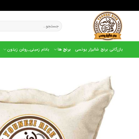
Ski
t
جستجو
conten
برای:
بازرگانی برنج شالیزار یونسی
برنج ها
بادام زمینی_روغن زیتون